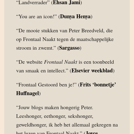
Ehsan Jami
“Landverrader” (
)
Dunya Henya
“You are an icon!” (
)
“De mooie stukken van Peter Breedveld, die
op Frontaal Naakt tegen de maatschappelijke
Sargasso
stroom in zwemt.” (
)
“De website
Frontaal Naakt
is een toonbeeld
Elsevier weekblad
van smaak en intellect.” (
)
Frits ‘bonnetje’
“Frontaal Gestoord ben je!” (
Huffnagel
)
“Jouw blogs maken hongerig Peter.
Leeshonger, eethonger, sekshonger,
geweldhonger, ik heb het allemaal gekregen na
Joyce
het lezen van Frontaal Naakt.” (