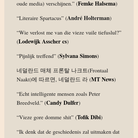
Femke Halsema
oude media) verschijnen.” (
)
André Holterman
“Literaire Spartacus” (
)
“Wie verlost me van die vieze vuile tiefuslul?”
Lodewijk Asscher cs
(
)
Sylvana Simons
“Pijnlijk treffend” (
)
네덜란드 매체 프론탈 나크트(Frontaal
MT News
Naakt)에 따르면, 네덜란드 라 (
)
“Echt intelligente mensen zoals Peter
Candy Dulfer
Breedveld.” (
)
Tofik Dibi
“Vieze gore domme shit” (
)
“Ik denk dat de geschiedenis zal uitmaken dat