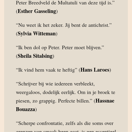
Peter Breedveld de Multatuli van deze tijd is.”
Esther Gasseling
(
)
“Nu weet ik het zeker. Jij bent de antichrist.”
Sylvia Witteman
(
)
“Ik ben dol op Peter. Peter moet blijven.”
Sheila Sitalsing
(
)
Hans Laroes
“Ik vind hem vaak te heftig” (
)
“Schrijver bij wie iedereen verbleekt,
weergaloos, dodelijk eerlijk. Om in je broek te
Hassnae
piesen, zo grappig. Perfecte billen.” (
Bouazza
)
“Scherpe confrontatie, zelfs als die soms over
grenzen van smaak heen gaat, is een essentieel