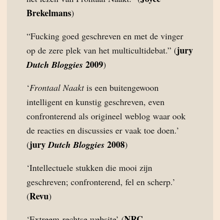
Brekelmans
)
“Fucking goed geschreven en met de vinger
jury
op de zere plek van het multicultidebat.” (
2009
Dutch Bloggies
)
‘
Frontaal Naakt
is een buitengewoon
intelligent en kunstig geschreven, even
confronterend als origineel weblog waar ook
de reacties en discussies er vaak toe doen.’
jury
2008
(
Dutch Bloggies
)
‘Intellectuele stukken die mooi zijn
geschreven; confronterend, fel en scherp.’
Revu
(
)
NRC
‘Extreem-rechtse website’ (