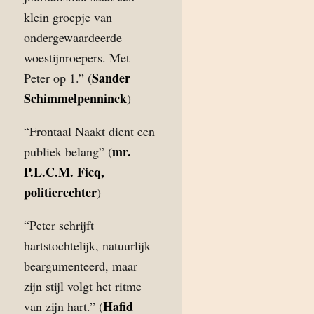
klein groepje van
ondergewaardeerde
woestijnroepers. Met
Sander
Peter op 1.” (
Schimmelpenninck
)
“Frontaal Naakt dient een
mr.
publiek belang” (
P.L.C.M. Ficq,
politierechter
)
“Peter schrijft
hartstochtelijk, natuurlijk
beargumenteerd, maar
zijn stijl volgt het ritme
Hafid
van zijn hart.” (