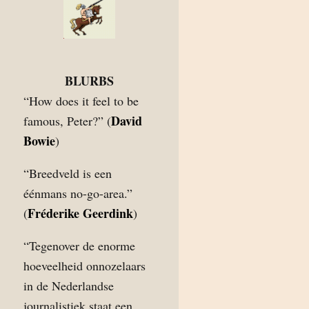
BLURBS
“How does it feel to be
David
famous, Peter?” (
Bowie
)
“Breedveld is een
éénmans no-go-area.”
Fréderike Geerdink
(
)
“Tegenover de enorme
hoeveelheid onnozelaars
in de Nederlandse
journalistiek staat een