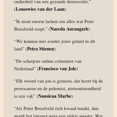
onderdeel van een gezonde democratie.”
Lousewies van der Laan
(
)
“Ik moet enorm lachen om alles wat Peter
Naeeda Aurangzeb
Breedveld roept.” (
)
“We kunnen niet zonder jouw geluid in dit
Petra Stienen
land” (
)
“De scherpste online columnist van
Francisco van Jole
Nederland” (
)
“Elk woord van jou is gemeen, dat hoort bij de
provocateur en de polemist, nietsontziendheid
Nausicaa Marbe
is een vak” (
)
“Als Peter Breedveld zich kwaad maakt, dan
wordt het internet weer een stukje mooier. Wat