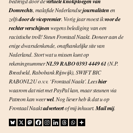
virtuele knokploegen van
bedreigd door de
Domrechts
journalisten
, malafide Nederlandse
en
door de vicepremier
voor de
zelfs
. Vorig jaar moest ik
rechter verschijnen
wegens belediging van een
racistische troll! Steun Frontaal Naakt. Doneer aan de
enige dwarsdenkende, onafhankelijke site van
Nederland. Stort wat u missen kunt op
NL59 RABO 0393 4449 61
rekeningnummer
(N.P.
Breedveld, Rabobank Rijswijk), SWIFT BIC
hier
RABONL2U o.v.v. ‘Frontaal Naakt’. Lees
waarom dat niet met PayPal kan, maar steunen via
wel
Patreon kan weer
. Nog liever heb ik dat u op
adverteert
Mail mij
Frontaal Naakt
of mij inhuurt.
.