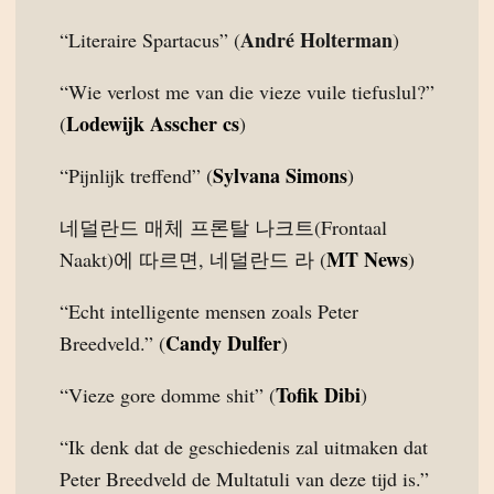
André Holterman
“Literaire Spartacus” (
)
“Wie verlost me van die vieze vuile tiefuslul?”
Lodewijk Asscher cs
(
)
Sylvana Simons
“Pijnlijk treffend” (
)
네덜란드 매체 프론탈 나크트(Frontaal
MT News
Naakt)에 따르면, 네덜란드 라 (
)
“Echt intelligente mensen zoals Peter
Candy Dulfer
Breedveld.” (
)
Tofik Dibi
“Vieze gore domme shit” (
)
“Ik denk dat de geschiedenis zal uitmaken dat
Peter Breedveld de Multatuli van deze tijd is.”