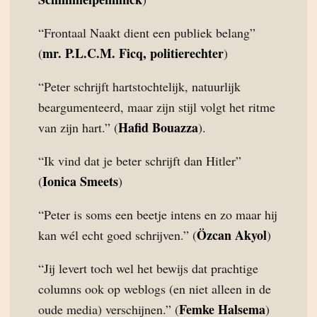
“Frontaal Naakt dient een publiek belang”
mr. P.L.C.M. Ficq, politierechter
(
)
“Peter schrijft hartstochtelijk, natuurlijk
beargumenteerd, maar zijn stijl volgt het ritme
Hafid Bouazza
van zijn hart.” (
).
“Ik vind dat je beter schrijft dan Hitler”
Ionica Smeets
(
)
“Peter is soms een beetje intens en zo maar hij
Özcan Akyol
kan wél echt goed schrijven.” (
)
“Jij levert toch wel het bewijs dat prachtige
columns ook op weblogs (en niet alleen in de
Femke Halsema
oude media) verschijnen.” (
)