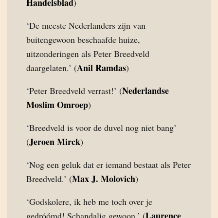
Handelsblad
)
‘De meeste Nederlanders zijn van
buitengewoon beschaafde huize,
uitzonderingen als Peter Breedveld
Anil Ramdas
daargelaten.’ (
)
Nederlandse
‘Peter Breedveld verrast!’ (
Moslim Omroep
)
‘Breedveld is voor de duvel nog niet bang’
Jeroen Mirck
(
)
‘Nog een geluk dat er iemand bestaat als Peter
Max J. Molovich
Breedveld.’ (
)
‘Godskolere, ik heb me toch over je
Laurence
gedróómd! Schandalig gewoon.’ (