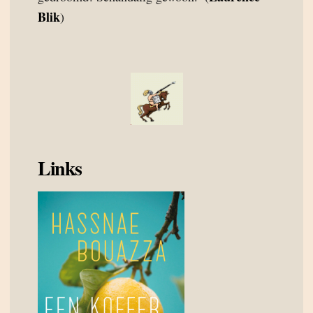
Blik
)
Links