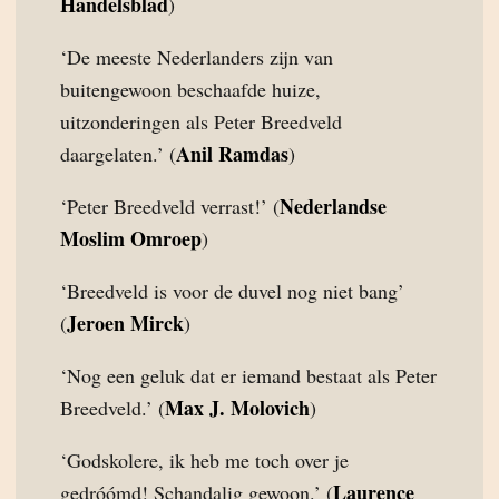
Handelsblad
)
‘De meeste Nederlanders zijn van
buitengewoon beschaafde huize,
uitzonderingen als Peter Breedveld
Anil Ramdas
daargelaten.’ (
)
Nederlandse
‘Peter Breedveld verrast!’ (
Moslim Omroep
)
‘Breedveld is voor de duvel nog niet bang’
Jeroen Mirck
(
)
‘Nog een geluk dat er iemand bestaat als Peter
Max J. Molovich
Breedveld.’ (
)
‘Godskolere, ik heb me toch over je
Laurence
gedróómd! Schandalig gewoon.’ (