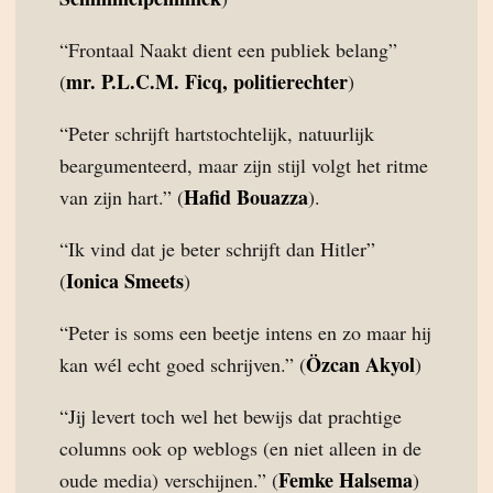
“Frontaal Naakt dient een publiek belang”
mr. P.L.C.M. Ficq, politierechter
(
)
“Peter schrijft hartstochtelijk, natuurlijk
beargumenteerd, maar zijn stijl volgt het ritme
Hafid Bouazza
van zijn hart.” (
).
“Ik vind dat je beter schrijft dan Hitler”
Ionica Smeets
(
)
“Peter is soms een beetje intens en zo maar hij
Özcan Akyol
kan wél echt goed schrijven.” (
)
“Jij levert toch wel het bewijs dat prachtige
columns ook op weblogs (en niet alleen in de
Femke Halsema
oude media) verschijnen.” (
)