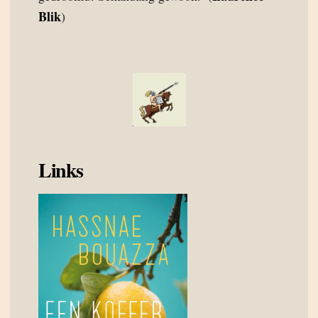
Blik
)
Links