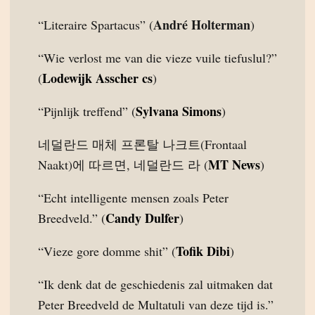
André Holterman
“Literaire Spartacus” (
)
“Wie verlost me van die vieze vuile tiefuslul?”
Lodewijk Asscher cs
(
)
Sylvana Simons
“Pijnlijk treffend” (
)
네덜란드 매체 프론탈 나크트(Frontaal
MT News
Naakt)에 따르면, 네덜란드 라 (
)
“Echt intelligente mensen zoals Peter
Candy Dulfer
Breedveld.” (
)
Tofik Dibi
“Vieze gore domme shit” (
)
“Ik denk dat de geschiedenis zal uitmaken dat
Peter Breedveld de Multatuli van deze tijd is.”