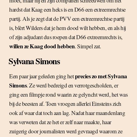
moet, maar hij en zijn companen schreeuwen om het
hardst dat Kaag een heks is en D66 een extreemrechtse
partij. Als je zegt dat de PVV een extreemrechtse partij
is, blèrt Wilders dat je hem dood wilt hebben, en als hij
of zijn adjudant dus roepen dat D66 extreemrechts is,
willen ze Kaag dood hebben
. Simpel zat.
Sylvana Simons
precies zo met Sylvana
Een paar jaar geleden ging het
Simons
. Ze werd bedreigd en verrotgescholden, er
ging een filmpje rond waarin ze gelyncht werd, het was
bij de beesten af. Toen vroegen allerlei Einsteins zich
ook af waar dat toch aan lag. Nadat haar maandenlang
was verweten dat ze het er zelf naar maakte, haar
zuigerig door journalisten werd gevraagd waarom ze