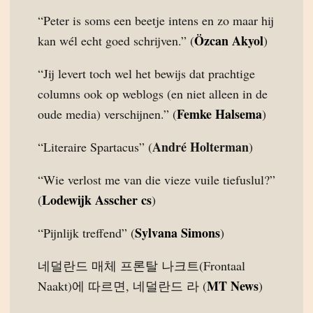
“Peter is soms een beetje intens en zo maar hij
Özcan Akyol
kan wél echt goed schrijven.” (
)
“Jij levert toch wel het bewijs dat prachtige
columns ook op weblogs (en niet alleen in de
Femke Halsema
oude media) verschijnen.” (
)
André Holterman
“Literaire Spartacus” (
)
“Wie verlost me van die vieze vuile tiefuslul?”
Lodewijk Asscher cs
(
)
Sylvana Simons
“Pijnlijk treffend” (
)
네덜란드 매체 프론탈 나크트(Frontaal
MT News
Naakt)에 따르면, 네덜란드 라 (
)