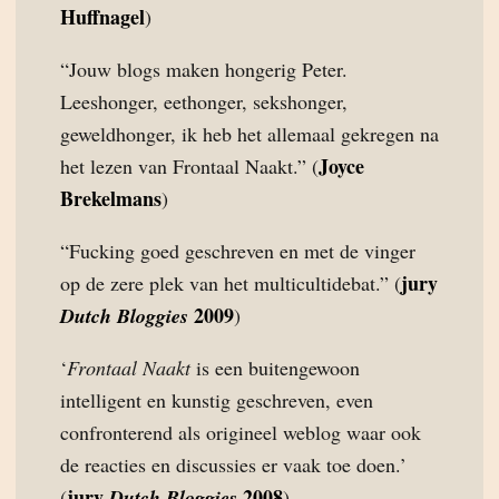
Huffnagel
)
“Jouw blogs maken hongerig Peter.
Leeshonger, eethonger, sekshonger,
geweldhonger, ik heb het allemaal gekregen na
Joyce
het lezen van Frontaal Naakt.” (
Brekelmans
)
“Fucking goed geschreven en met de vinger
jury
op de zere plek van het multicultidebat.” (
2009
Dutch Bloggies
)
‘
Frontaal Naakt
is een buitengewoon
intelligent en kunstig geschreven, even
confronterend als origineel weblog waar ook
de reacties en discussies er vaak toe doen.’
jury
2008
(
Dutch Bloggies
)