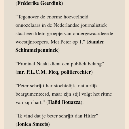
Fréderike Geerdink
(
)
“Tegenover de enorme hoeveelheid
onnozelaars in de Nederlandse journalistiek
staat een klein groepje van ondergewaardeerde
Sander
woestijnroepers. Met Peter op 1.” (
Schimmelpenninck
)
“Frontaal Naakt dient een publiek belang”
mr. P.L.C.M. Ficq, politierechter
(
)
“Peter schrijft hartstochtelijk, natuurlijk
beargumenteerd, maar zijn stijl volgt het ritme
Hafid Bouazza
van zijn hart.” (
).
“Ik vind dat je beter schrijft dan Hitler”
Ionica Smeets
(
)