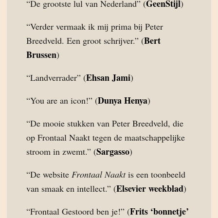
GeenStijl
“De grootste lul van Nederland” (
)
“Verder vermaak ik mij prima bij Peter
Bert
Breedveld. Een groot schrijver.” (
Brussen
)
Ehsan Jami
“Landverrader” (
)
Dunya Henya
“You are an icon!” (
)
“De mooie stukken van Peter Breedveld, die
op Frontaal Naakt tegen de maatschappelijke
Sargasso
stroom in zwemt.” (
)
“De website
Frontaal Naakt
is een toonbeeld
Elsevier weekblad
van smaak en intellect.” (
)
Frits ‘bonnetje’
“Frontaal Gestoord ben je!” (