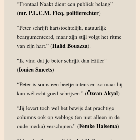
“Frontaal Naakt dient een publiek belang”
mr. P.L.C.M. Ficq, politierechter
(
)
“Peter schrijft hartstochtelijk, natuurlijk
beargumenteerd, maar zijn stijl volgt het ritme
Hafid Bouazza
van zijn hart.” (
).
“Ik vind dat je beter schrijft dan Hitler”
Ionica Smeets
(
)
“Peter is soms een beetje intens en zo maar hij
Özcan Akyol
kan wél echt goed schrijven.” (
)
“Jij levert toch wel het bewijs dat prachtige
columns ook op weblogs (en niet alleen in de
Femke Halsema
oude media) verschijnen.” (
)