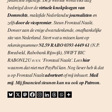
virtuele knokploegen van
bedreigd door de
Domrechts
journalisten
, malafide Nederlandse
en
door de vicepremier
zelfs
. Steun Frontaal Naakt.
Doneer aan de enige dwarsdenkende, onafhankelijke
site van Nederland. Stort wat u missen kunt op
NL59 RABO 0393 4449 61
rekeningnummer
(N.P.
Breedveld, Rabobank Rijswijk), SWIFT BIC
hier
RABONL2U o.v.v. ‘Frontaal Naakt’. Lees
waarom dat niet met PayPal kan. Nog liever heb ik dat
adverteert
Mail
u op Frontaal Naakt
of mij inhuurt.
mij
Mij financieel steunen kan nu ook
op Patreon
.
.