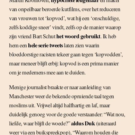
van onpeilbaar beroerde kutfilms, over het reduceren
van vrouwen tot ‘kopvod’, wat hij een ‘onschuldige,
zelfs koddige sneer’ vindt, zelfs op de manier waarop
het woord gebruikt
zijn vriend Bart Schut
. Ik heb
hele serie tweets
hem een
laten zien waarin
bloeddorstige racisten tekeer gaan tegen ‘kopvodden’,
maar meneer blijft erbij: kopvod is een prima manier
om je medemens mee aan te duiden.
Menige journalist braakte er naar aanleiding van
Manchester weer de bekende opruiende taal tegen
moslims uit. Vrijwel altijd halfhartig en laf, maar
duidelijk genoeg voor de goede verstaander: “Wat nou,
aldus Duk
liefde, waar blijft de woede?”
(uiteraard
weer via een buikspreekpop), “Waarom houden die