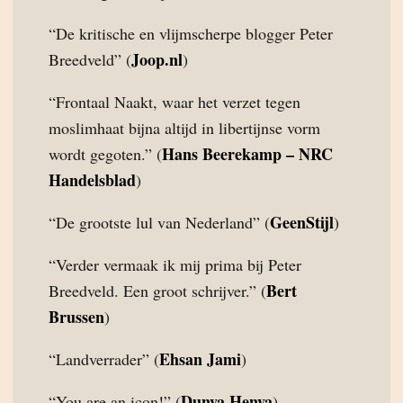
“De kritische en vlijmscherpe blogger Peter
Joop.nl
Breedveld” (
)
“Frontaal Naakt, waar het verzet tegen
moslimhaat bijna altijd in libertijnse vorm
Hans Beerekamp – NRC
wordt gegoten.” (
Handelsblad
)
GeenStijl
“De grootste lul van Nederland” (
)
“Verder vermaak ik mij prima bij Peter
Bert
Breedveld. Een groot schrijver.” (
Brussen
)
Ehsan Jami
“Landverrader” (
)
Dunya Henya
“You are an icon!” (
)