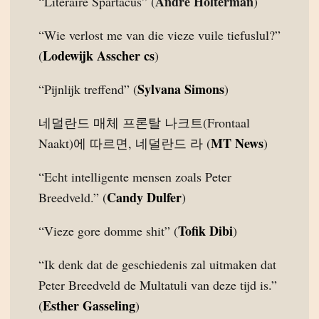
André Holterman
“Literaire Spartacus” (
)
“Wie verlost me van die vieze vuile tiefuslul?”
Lodewijk Asscher cs
(
)
Sylvana Simons
“Pijnlijk treffend” (
)
네덜란드 매체 프론탈 나크트(Frontaal
MT News
Naakt)에 따르면, 네덜란드 라 (
)
“Echt intelligente mensen zoals Peter
Candy Dulfer
Breedveld.” (
)
Tofik Dibi
“Vieze gore domme shit” (
)
“Ik denk dat de geschiedenis zal uitmaken dat
Peter Breedveld de Multatuli van deze tijd is.”
Esther Gasseling
(
)