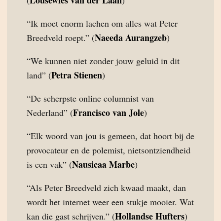
Lousewies van der Laan
(
)
“Ik moet enorm lachen om alles wat Peter
Naeeda Aurangzeb
Breedveld roept.” (
)
“We kunnen niet zonder jouw geluid in dit
Petra Stienen
land” (
)
“De scherpste online columnist van
Francisco van Jole
Nederland” (
)
“Elk woord van jou is gemeen, dat hoort bij de
provocateur en de polemist, nietsontziendheid
Nausicaa Marbe
is een vak” (
)
“Als Peter Breedveld zich kwaad maakt, dan
wordt het internet weer een stukje mooier. Wat
Hollandse Hufters
kan die gast schrijven.” (
)