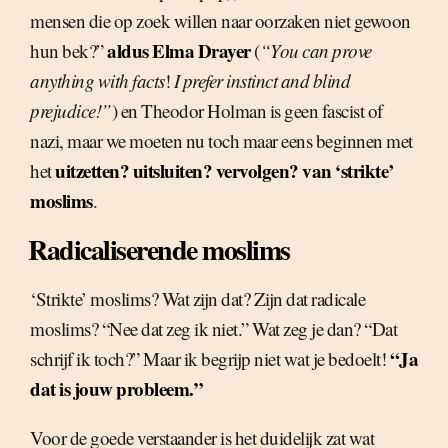
mensen die op zoek willen naar oorzaken niet gewoon
aldus Elma Drayer
hun bek?”
(
“You can prove
anything with
facts
!
I prefer instinct and blind
prejudice!”
) en Theodor Holman is geen fascist of
nazi, maar we moeten nu toch maar eens beginnen met
uitzetten? uitsluiten? vervolgen? van ‘strikte’
het
moslims
.
Radicaliserende moslims
‘Strikte’ moslims? Wat zijn dat? Zijn dat radicale
moslims? “Nee dat zeg ik niet.” Wat zeg je dan? “Dat
“Ja
schrijf ik toch?” Maar ik begrijp niet wat je bedoelt!
dat is jouw probleem.”
Voor de goede verstaander is het duidelijk zat wat