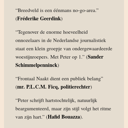
“Breedveld is een éénmans no-go-area.”
Fréderike Geerdink
(
)
“Tegenover de enorme hoeveelheid
onnozelaars in de Nederlandse journalistiek
staat een klein groepje van ondergewaardeerde
Sander
woestijnroepers. Met Peter op 1.” (
Schimmelpenninck
)
“Frontaal Naakt dient een publiek belang”
mr. P.L.C.M. Ficq, politierechter
(
)
“Peter schrijft hartstochtelijk, natuurlijk
beargumenteerd, maar zijn stijl volgt het ritme
Hafid Bouazza
van zijn hart.” (
).