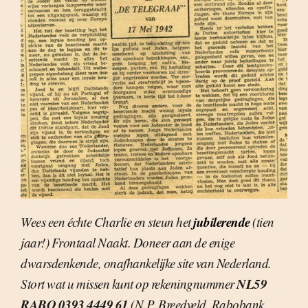
jubilerende
Wees een échte Charlie en steun het
(tien
jaar!) Frontaal Naakt. Doneer aan de enige
dwarsdenkende, onafhankelijke site van Nederland.
NL59
Stort wat u missen kunt op rekeningnummer
RABO 0393 4449 61
(N.P. Breedveld, Rabobank