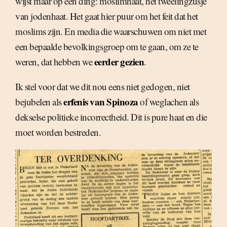
wijst maar op één ding: moslimhaat, het tweelingzusje
van jodenhaat. Het gaat hier puur om het feit dat het
moslims zijn. En media die waarschuwen om niet met
een bepaalde bevolkingsgroep om te gaan, om ze te
eerder gezien
weren, dat hebben we
.
Ik stel voor dat we dit nou eens niet gedogen, niet
erfenis van Spinoza
bejubelen als
of weglachen als
dekselse politieke incorrectheid. Dit is pure haat en die
moet worden bestreden.