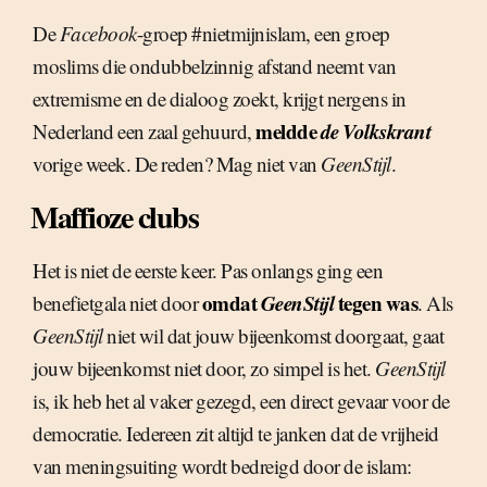
De
Facebook
-groep #nietmijnislam, een groep
moslims die ondubbelzinnig afstand neemt van
extremisme en de dialoog zoekt, krijgt nergens in
meldde
de Volkskrant
Nederland een zaal gehuurd,
vorige week. De reden? Mag niet van
GeenStijl
.
Maffioze clubs
Het is niet de eerste keer. Pas onlangs ging een
omdat
GeenStijl
tegen was
benefietgala niet door
. Als
GeenStijl
niet wil dat jouw bijeenkomst doorgaat, gaat
jouw bijeenkomst niet door, zo simpel is het.
GeenStijl
is, ik heb het al vaker gezegd, een direct gevaar voor de
democratie. Iedereen zit altijd te janken dat de vrijheid
van meningsuiting wordt bedreigd door de islam: