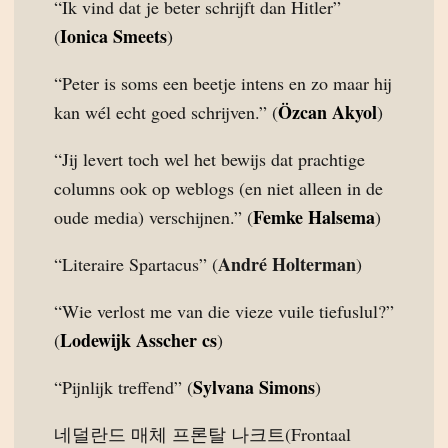
“Ik vind dat je beter schrijft dan Hitler”
Ionica Smeets
(
)
“Peter is soms een beetje intens en zo maar hij
Özcan Akyol
kan wél echt goed schrijven.” (
)
“Jij levert toch wel het bewijs dat prachtige
columns ook op weblogs (en niet alleen in de
Femke Halsema
oude media) verschijnen.” (
)
André Holterman
“Literaire Spartacus” (
)
“Wie verlost me van die vieze vuile tiefuslul?”
Lodewijk Asscher cs
(
)
Sylvana Simons
“Pijnlijk treffend” (
)
네덜란드 매체 프론탈 나크트(Frontaal