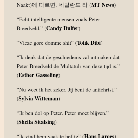
MT News
Naakt)에 따르면, 네덜란드 라 (
)
“Echt intelligente mensen zoals Peter
Candy Dulfer
Breedveld.” (
)
Tofik Dibi
“Vieze gore domme shit” (
)
“Ik denk dat de geschiedenis zal uitmaken dat
Peter Breedveld de Multatuli van deze tijd is.”
Esther Gasseling
(
)
“Nu weet ik het zeker. Jij bent de antichrist.”
Sylvia Witteman
(
)
“Ik ben dol op Peter. Peter moet blijven.”
Sheila Sitalsing
(
)
Hans Laroes
“Ik vind hem vaak te heftig” (
)