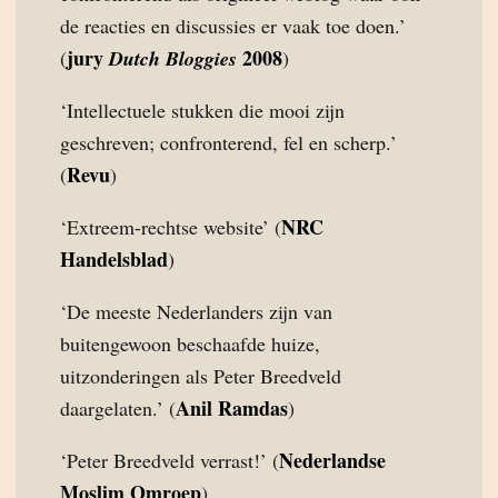
de reacties en discussies er vaak toe doen.’
jury
2008
(
Dutch Bloggies
)
‘Intellectuele stukken die mooi zijn
geschreven; confronterend, fel en scherp.’
Revu
(
)
NRC
‘Extreem-rechtse website’ (
Handelsblad
)
‘De meeste Nederlanders zijn van
buitengewoon beschaafde huize,
uitzonderingen als Peter Breedveld
Anil Ramdas
daargelaten.’ (
)
Nederlandse
‘Peter Breedveld verrast!’ (
Moslim Omroep
)