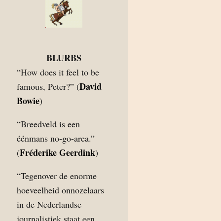
BLURBS
“How does it feel to be
David
famous, Peter?” (
Bowie
)
“Breedveld is een
éénmans no-go-area.”
Fréderike Geerdink
(
)
“Tegenover de enorme
hoeveelheid onnozelaars
in de Nederlandse
journalistiek staat een