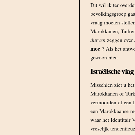
Dit wil ik ter overd
bevolkingsgroep gaat
vraag moeten stelle
Marokkanen, Turken,
durven
zeggen over 
moe
‘? Als het antw
gewoon niet.
Israëlische vlag
Misschien ziet u het
Marokkanen of Turke
vermoorden of een Is
een Marokkaanse mo
waar het Identitair 
vreselijk tendentie