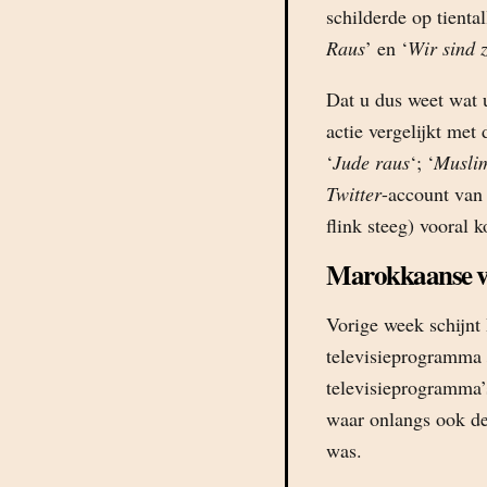
schilderde op tienta
Raus
’ en ‘
Wir sind 
Dat u dus weet wat u
actie vergelijkt met
‘
Jude raus
‘; ‘
Musli
Twitter
-account van 
flink steeg) vooral
Marokkaanse v
Vorige week schijnt 
televisieprogramma
televisieprogramma’
waar onlangs ook d
was.