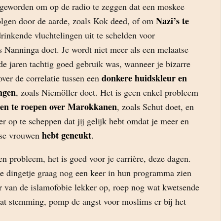
 geworden om op de radio te zeggen dat een moskee
Nazi’s te
lgen door de aarde, zoals Kok deed, of om
rinkende vluchtelingen uit te schelden voor
ls Nanninga doet. Je wordt niet meer als een melaatse
de jaren tachtig goed gebruik was, wanneer je bizarre
donkere huidskleur en
ver de correlatie tussen een
ngen
, zoals Niemöller doet. Het is geen enkel probleem
ngen te roepen over Marokkanen
, zoals Schut doet, en
r op te scheppen dat jij gelijk hebt omdat je meer en
hebt geneukt
se vrouwen
.
een probleem, het is goed voor je carrière, deze dagen.
 je dingetje graag nog een keer in hun programma zien
r van de islamofobie lekker op, roep nog wat kwetsende
t stemming, pomp de angst voor moslims er bij het