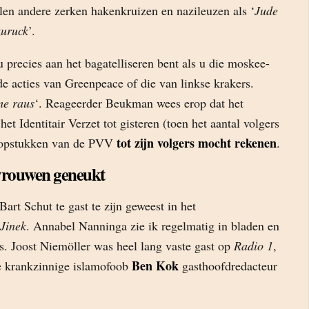
llen andere zerken hakenkruizen en nazileuzen als ‘
Jude
zuruck
’.
 precies aan het bagatelliseren bent als u die moskee-
 de acties van Greenpeace of die van linkse krakers.
me raus
‘. Reageerder Beukman wees erop dat het
het Identitair Verzet tot gisteren (toen het aantal volgers
tot zijn volgers mocht rekenen
 kopstukken van de PVV
.
rouwen geneukt
Bart Schut te gast te zijn geweest in het
Jinek
. Annabel Nanninga zie ik regelmatig in bladen en
s. Joost Niemöller was heel lang vaste gast op
Radio 1
,
Ben Kok
e krankzinnige islamofoob
gasthoofdredacteur