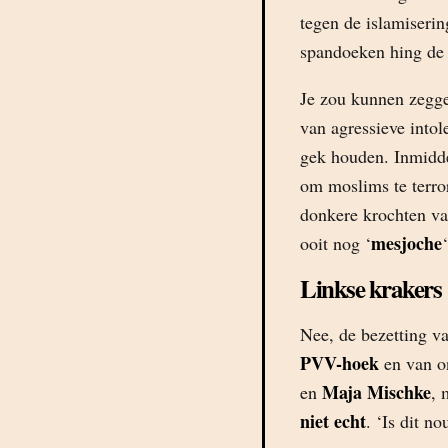
tegen de islamiserin
spandoeken hing de 
Je zou kunnen zeggen
van agressieve intol
gek houden. Inmidde
om moslims te terror
donkere krochten van
mesjoche
ooit nog ‘
Linkse krakers
Nee, de bezetting v
PVV-hoek
en van on
Maja Mischke
en
, 
niet echt
. ‘Is dit n