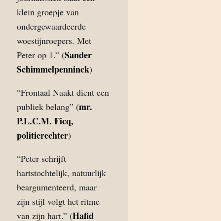
klein groepje van
ondergewaardeerde
woestijnroepers. Met
Sander
Peter op 1.” (
Schimmelpenninck
)
“Frontaal Naakt dient een
mr.
publiek belang” (
P.L.C.M. Ficq,
politierechter
)
“Peter schrijft
hartstochtelijk, natuurlijk
beargumenteerd, maar
zijn stijl volgt het ritme
Hafid
van zijn hart.” (