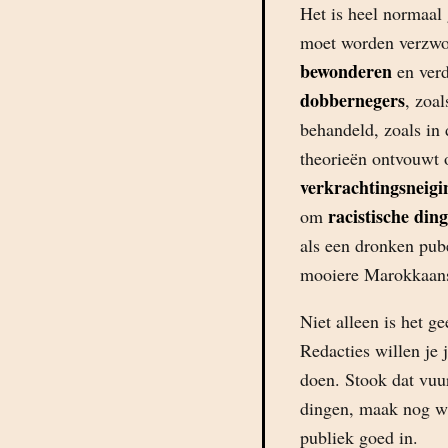
Het is heel normaal
moet worden verzwo
bewonderen
en verd
dobbernegers
, zoa
behandeld, zoals in 
theorieën ontvouwt o
verkrachtingsneigi
racistische di
om
als een dronken pube
mooiere Marokkaan
Niet alleen is het g
Redacties willen je
doen. Stook dat vuu
dingen, maak nog wa
publiek goed in.