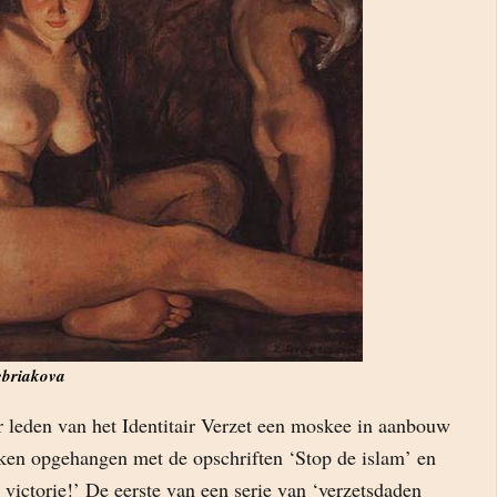
ebriakova
r leden van het Identitair Verzet een moskee in aanbouw
en opgehangen met de opschriften ‘Stop de islam’ en
 victorie!’ De eerste van een serie van ‘verzetsdaden