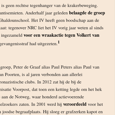
t is geen rechtse tegenhanger van de krakerbeweging.
belaagde de groep
 antisemieten. Anderhalf jaar geleden
 Ghaldounschool. Het IV heeft geen boodschap aan de
aat: tegenover NRC liet het IV vorig jaar weten al sinds
voor een wraakactie tegen Volkert van
n ingezameld
1
n gevangenisstraf had uitgezeten.
groep, Peter de Graaf alias Paul Peters alias Paul van
an Poorten, is al jaren verbonden aan allerlei
onazistische clubs. In 2012 zat hij de bij de
isatie Voorpost, dat toen een ketting legde om het hek
 aan de Notweg, waar honderd actievoerende
veroordeeld
ielzoekers zaten. In 2001 werd hij
voor het
 joodse begraafplaats. Hij sloeg er grafzerken kapot en