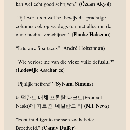
Özcan Akyol
kan wél echt goed schrijven.” (
)
“Jij levert toch wel het bewijs dat prachtige
columns ook op weblogs (en niet alleen in de
Femke Halsema
oude media) verschijnen.” (
)
André Holterman
“Literaire Spartacus” (
)
“Wie verlost me van die vieze vuile tiefuslul?”
Lodewijk Asscher cs
(
)
Sylvana Simons
“Pijnlijk treffend” (
)
네덜란드 매체 프론탈 나크트(Frontaal
MT News
Naakt)에 따르면, 네덜란드 라 (
)
“Echt intelligente mensen zoals Peter
Candy Dulfer
Breedveld.” (
)