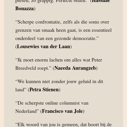
Hassnae
piesen, zo grappig. Perfecte billen.” (
Bouazza
)
“Scherpe confrontatie, zelfs als die soms over
grenzen van smaak heen gaat, is een essentieel
onderdeel van een gezonde democratie.”
Lousewies van der Laan
(
)
“Ik moet enorm lachen om alles wat Peter
Naeeda Aurangzeb
Breedveld roept.” (
)
“We kunnen niet zonder jouw geluid in dit
Petra Stienen
land” (
)
“De scherpste online columnist van
Francisco van Jole
Nederland” (
)
“Elk woord van jou is gemeen, dat hoort bij de