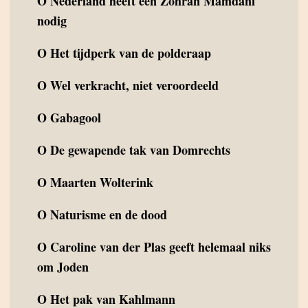
O
Nederland heeft een Zohran Mamdani
nodig
O
Het tijdperk van de polderaap
O
Wel verkracht, niet veroordeeld
O
Gabagool
O
De gewapende tak van Domrechts
O
Maarten Wolterink
O
Naturisme en de dood
O
Caroline van der Plas geeft helemaal niks
om Joden
O
Het pak van Kahlmann