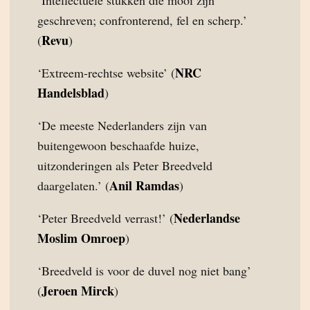
‘Intellectuele stukken die mooi zijn
geschreven; confronterend, fel en scherp.’
Revu
(
)
NRC
‘Extreem-rechtse website’ (
Handelsblad
)
‘De meeste Nederlanders zijn van
buitengewoon beschaafde huize,
uitzonderingen als Peter Breedveld
Anil Ramdas
daargelaten.’ (
)
Nederlandse
‘Peter Breedveld verrast!’ (
Moslim Omroep
)
‘Breedveld is voor de duvel nog niet bang’
Jeroen Mirck
(
)