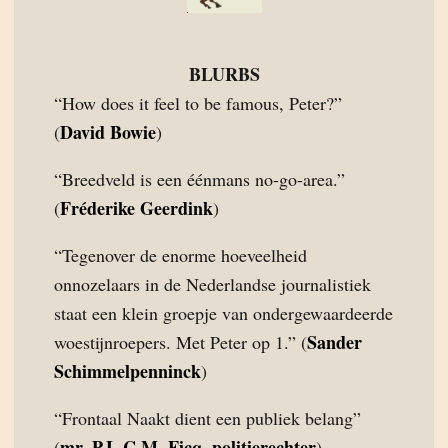
BLURBS
“How does it feel to be famous, Peter?”
David Bowie
(
)
“Breedveld is een éénmans no-go-area.”
Fréderike Geerdink
(
)
“Tegenover de enorme hoeveelheid
onnozelaars in de Nederlandse journalistiek
staat een klein groepje van ondergewaardeerde
Sander
woestijnroepers. Met Peter op 1.” (
Schimmelpenninck
)
“Frontaal Naakt dient een publiek belang”
mr. P.L.C.M. Ficq, politierechter
(
)