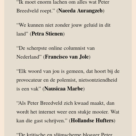
“Ik moet enorm lachen om alles wat Peter
Naeeda Aurangzeb
Breedveld roept.” (
)
“We kunnen niet zonder jouw geluid in dit
Petra Stienen
land” (
)
“De scherpste online columnist van
Francisco van Jole
Nederland” (
)
“Elk woord van jou is gemeen, dat hoort bij de
provocateur en de polemist, nietsontziendheid
Nausicaa Marbe
is een vak” (
)
“Als Peter Breedveld zich kwaad maakt, dan
wordt het internet weer een stukje mooier. Wat
Hollandse Hufters
kan die gast schrijven.” (
)
“De kritische en vlijmscherpe blogger Peter