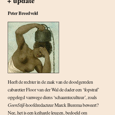
+ update
Peter Breedveld
Heeft de rechter in de zaak van de doodgereden
cabaretier Floor van der Wal de dader een ‘fopstraf’
opgelegd vanwege diens ‘schaamtecultuur’, zoals
GeenStijl
-hoofdredacteur Marck Burema beweert?
Nee, het is een keiharde leugen, bedoeld om