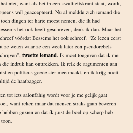
et niet, want als het in een kwaliteitskrant staat, wordt,
, opeens wél geaccepteerd. Nu al meldde zich iemand die
 toch dingen ter harte moest nemen, die ik had
essems het ook heeft geschreven, denk ik dan. Maar het
chreef vóórdat Bessems het ook schreef. “Ze lezen eerst
at ze weten waar ze een week later een pseudorebels
tweette iemand
schrijven”,
. Ik moet toegeven dat ik me
n die indruk kan onttrekken. Ik reik de argumenten aan
t en politicus goede sier mee maakt, en ik krijg nooit
altijd de haatbagger.
n tot iets salonfähig wordt voor je me gelijk gaat
 doet, want reken maar dat mensen straks gaan beweren
zo hebben gezien en dat ík juist de boel op scherp heb
 toon.