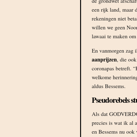
de grondwet afschaf
een rijk land, maar 
rekeningen niet beta
willen we geen Noor
lawaai te maken om 
En vanmorgen zag ik
aanprijzen
, die oo
coronapas betreft. “
welkome herinnering
aldus Bessems.
Pseudorebels st
Als dat GODVER
precies is wat ik a
en Bessems nu ook 