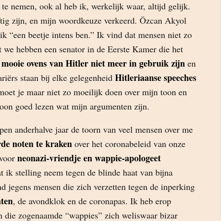
te nemen, ook al heb ik, werkelijk waar, altijd gelijk.
ftig zijn, en mijn woordkeuze verkeerd. Özcan Akyol
ik “een beetje intens ben.” Ik vind dat mensen niet zo
 we hebben een senator in de Eerste Kamer die het
mooie ovens van Hitler niet meer in gebruik zijn
e
en
Hitleriaanse speeches
riërs staan bij elke gelegenheid
moet je maar niet zo moeilijk doen over mijn toon en
on goed lezen wat mijn argumenten zijn.
open anderhalve jaar de toorn van veel mensen over me
de noten te kraken
over het coronabeleid van onze
neonazi-vriendje en wappie-apologeet
 voor
 ik stelling neem tegen de blinde haat van bijna
nd jegens mensen die zich verzetten tegen de inperking
ten
, de avondklok en de coronapas. Ik heb erop
n die zogenaamde “wappies” zich weliswaar bizar