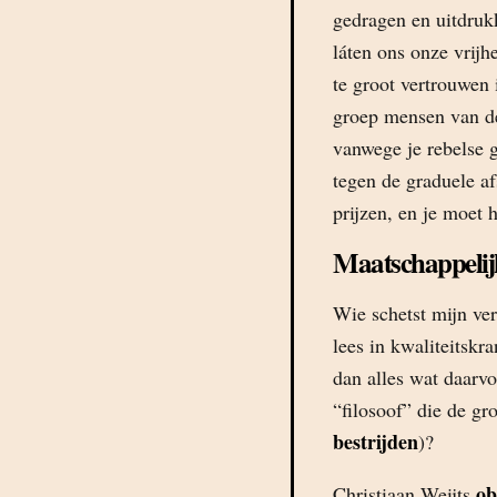
gedragen en uitdruk
láten ons onze vrijh
te groot vertrouwen 
groep mensen van de
vanwege je rebelse g
tegen de graduele af
prijzen, en je moet h
Maatschappelij
Wie schetst mijn ver
lees in kwaliteitskr
dan alles wat daarv
“filosoof” die de g
bestrijden
)?
ob
Christiaan Weijts