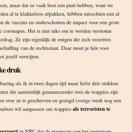
ken, maar dat ze vaak best een punt hebben, want we
eden al te klakkeloos afpakken, hébben misschien een al
in de vaccins en onderschatten de impact voor een grote
 coronapas. Het is niet niks om te worden verstoten
edrag. Ze zijn eigenlijk de enigen die zich verzetten
schaffing van de rechtsstaat. Daar moet je hén voor
et jezelf verwijten.
ke druk
bazing als ik in twee dagen tijd maar liefst drie stukken
anten die aanzienlijk genuanceerder over de wappies zijn
oor over ze is geschreven en gezegd (vorige week nog een
als terroristen te
rondwet wil aanpassen om wappies
serveert
in NRC dat de eigenaars van het restaurant