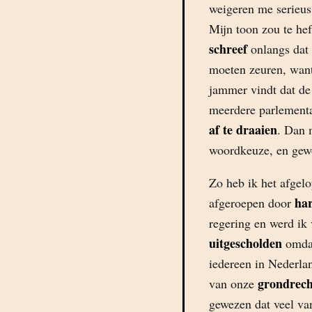
weigeren me serieus 
Mijn toon zou te he
schreef
onlangs dat 
moeten zeuren, want
jammer vindt dat d
meerdere parlementa
af te draaien
. Dan 
woordkeuze, en gewo
Zo heb ik het afgel
har
afgeroepen door
regering en werd ik
uitgescholden
omdat
iedereen in Nederla
grondrech
van onze
gewezen dat veel va