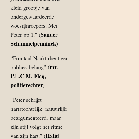
klein groepje van
ondergewaardeerde
woestijnroepers. Met
Sander
Peter op 1.” (
Schimmelpenninck
)
“Frontaal Naakt dient een
mr.
publiek belang” (
P.L.C.M. Ficq,
politierechter
)
“Peter schrijft
hartstochtelijk, natuurlijk
beargumenteerd, maar
zijn stijl volgt het ritme
Hafid
van zijn hart.” (