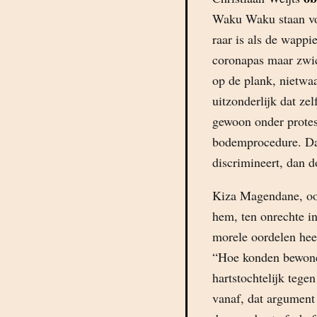
Waku Waku staan voo
raar is als de wapp
coronapas maar zwic
op de plank, nietwa
uitzonderlijk dat ze
gewoon onder protes
bodemprocedure. Dat 
discrimineert, dan do
Kiza Magendane, o
hem, ten onrechte i
morele oordelen heef
“Hoe konden bewoner
hartstochtelijk teg
vanaf, dat argument 