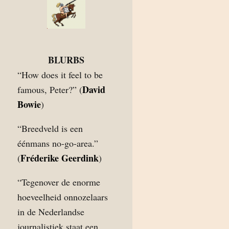
BLURBS
“How does it feel to be
David
famous, Peter?” (
Bowie
)
“Breedveld is een
éénmans no-go-area.”
Fréderike Geerdink
(
)
“Tegenover de enorme
hoeveelheid onnozelaars
in de Nederlandse
journalistiek staat een