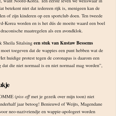
t, want Noord-Korea. Ten eerste leven we weliswaar in
dat betekent niet dat iedereen rijk is, menigeen kan de
len of zijn kinderen op een sportclub doen. Ten tweede
d-Korea worden en is het dús de moeite waard een boel
draconische maatregelen als een avondklok.
een stuk van Kustaw Bessems
 Sheila Sitalsing
k moet toegeven dat de wappies een punt hebben wat de
Het huidige protest tegen de coronapas is daarom een
 dat die niet normaal is en niet normaal mag worden”,
ukje
DOMME (
piss off
met je gezeik over mijn toon) niet
l anderhalf jaar betoog! Benieuwd of Weijts, Magendane
voor neo-nazivriendje en wappie-apologeet worden