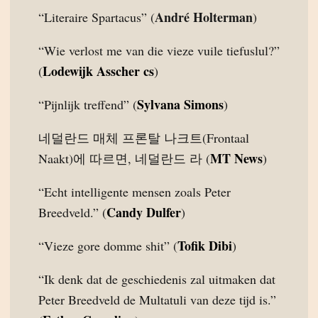
André Holterman
“Literaire Spartacus” (
)
“Wie verlost me van die vieze vuile tiefuslul?”
Lodewijk Asscher cs
(
)
Sylvana Simons
“Pijnlijk treffend” (
)
네덜란드 매체 프론탈 나크트(Frontaal
MT News
Naakt)에 따르면, 네덜란드 라 (
)
“Echt intelligente mensen zoals Peter
Candy Dulfer
Breedveld.” (
)
Tofik Dibi
“Vieze gore domme shit” (
)
“Ik denk dat de geschiedenis zal uitmaken dat
Peter Breedveld de Multatuli van deze tijd is.”