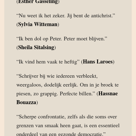
Esther Gasseling
(
)
“Nu weet ik het zeker. Jij bent de antichrist.”
Sylvia Witteman
(
)
“Ik ben dol op Peter. Peter moet blijven.”
Sheila Sitalsing
(
)
Hans Laroes
“Ik vind hem vaak te heftig” (
)
“Schrijver bij wie iedereen verbleekt,
weergaloos, dodelijk eerlijk. Om in je broek te
Hassnae
piesen, zo grappig. Perfecte billen.” (
Bouazza
)
“Scherpe confrontatie, zelfs als die soms over
grenzen van smaak heen gaat, is een essentieel
onderdeel van een gezonde democratie.”