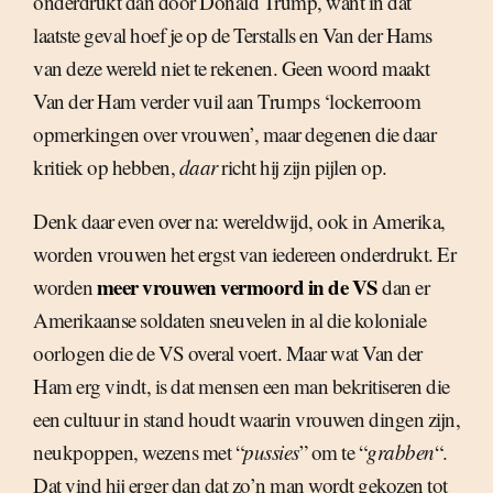
onderdrukt dan door Donald Trump, want in dat
laatste geval hoef je op de Terstalls en Van der Hams
van deze wereld niet te rekenen. Geen woord maakt
Van der Ham verder vuil aan Trumps ‘lockerroom
opmerkingen over vrouwen’, maar degenen die daar
kritiek op hebben,
daar
richt hij zijn pijlen op.
Denk daar even over na: wereldwijd, ook in Amerika,
worden vrouwen het ergst van iedereen onderdrukt. Er
meer vrouwen vermoord in de VS
worden
dan er
Amerikaanse soldaten sneuvelen in al die koloniale
oorlogen die de VS overal voert. Maar wat Van der
Ham erg vindt, is dat mensen een man bekritiseren die
een cultuur in stand houdt waarin vrouwen dingen zijn,
neukpoppen, wezens met “
pussies
” om te “
grabben
“.
Dat vind hij erger dan dat zo’n man wordt gekozen tot