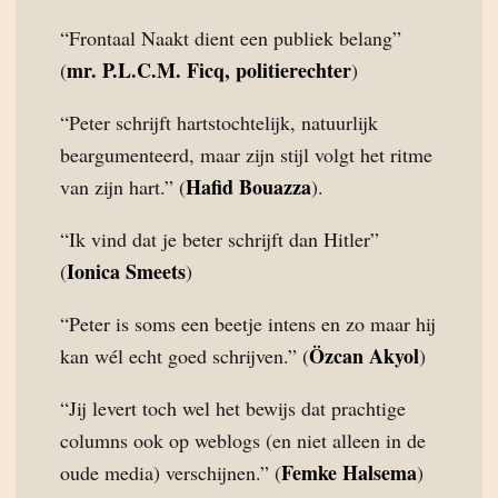
“Frontaal Naakt dient een publiek belang”
mr. P.L.C.M. Ficq, politierechter
(
)
“Peter schrijft hartstochtelijk, natuurlijk
beargumenteerd, maar zijn stijl volgt het ritme
Hafid Bouazza
van zijn hart.” (
).
“Ik vind dat je beter schrijft dan Hitler”
Ionica Smeets
(
)
“Peter is soms een beetje intens en zo maar hij
Özcan Akyol
kan wél echt goed schrijven.” (
)
“Jij levert toch wel het bewijs dat prachtige
columns ook op weblogs (en niet alleen in de
Femke Halsema
oude media) verschijnen.” (
)