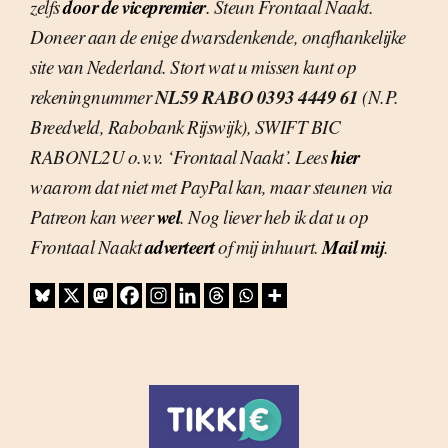
door de vicepremier
zelfs
. Steun Frontaal Naakt.
Doneer aan de enige dwarsdenkende, onafhankelijke
site van Nederland. Stort wat u missen kunt op
NL59 RABO 0393 4449 61
rekeningnummer
(N.P.
Breedveld, Rabobank Rijswijk), SWIFT BIC
hier
RABONL2U o.v.v. ‘Frontaal Naakt’. Lees
waarom dat niet met PayPal kan, maar steunen via
wel
Patreon kan weer
. Nog liever heb ik dat u op
adverteert
Mail mij
Frontaal Naakt
of mij inhuurt.
.