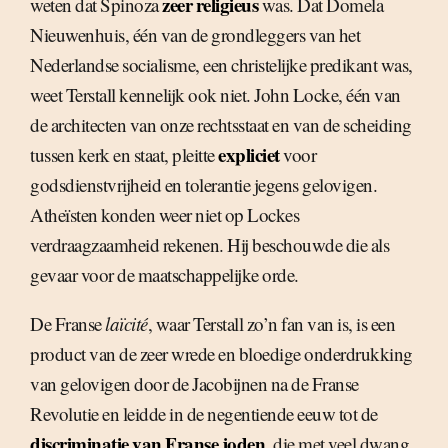
zeer religieus
weten dat Spinoza
was. Dat Domela
Nieuwenhuis, één van de grondleggers van het
Nederlandse socialisme, een christelijke predikant was,
weet Terstall kennelijk ook niet. John Locke, één van
de architecten van onze rechtsstaat en van de scheiding
expliciet
tussen kerk en staat, pleitte
voor
godsdienstvrijheid en tolerantie jegens gelovigen.
Atheïsten konden weer niet op Lockes
verdraagzaamheid rekenen. Hij beschouwde die als
gevaar voor de maatschappelijke orde.
De Franse
laïcité
, waar Terstall zo’n fan van is, is een
product van de zeer wrede en bloedige onderdrukking
van gelovigen door de Jacobijnen na de Franse
Revolutie en leidde in de negentiende eeuw tot de
discriminatie van Franse joden
, die met veel dwang