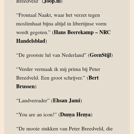
Joop.nl
Breedveld” (
)
“Frontaal Naakt, waar het verzet tegen
moslimhaat bijna altijd in libertijnse vorm
Hans Beerekamp – NRC
wordt gegoten.” (
Handelsblad
)
GeenStijl
“De grootste lul van Nederland” (
)
“Verder vermaak ik mij prima bij Peter
Bert
Breedveld. Een groot schrijver.” (
Brussen
)
Ehsan Jami
“Landverrader” (
)
Dunya Henya
“You are an icon!” (
)
“De mooie stukken van Peter Breedveld, die