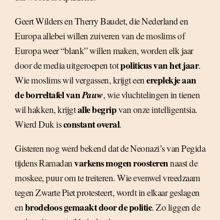
Geert Wilders en Therry Baudet, die Nederland en
Europa allebei willen zuiveren van de moslims of
Europa weer “blank” willen maken, worden elk jaar
politicus van het jaar
door de media uitgeroepen tot
.
ereplekje aan
Wie moslims wil vergassen, krijgt een
de borreltafel van
Pauw
, wie vluchtelingen in tienen
alle begrip
wil hakken, krijgt
van onze intelligentsia.
constant overal
Wierd Duk is
.
Gisteren nog werd bekend dat de Neonazi’s van Pegida
varkens mogen roosteren
tijdens Ramadan
naast de
moskee, puur om te treiteren. Wie evenwel vreedzaam
tegen Zwarte Piet protesteert, wordt in elkaar geslagen
brodeloos gemaakt door de politie
en
. Zo liggen de