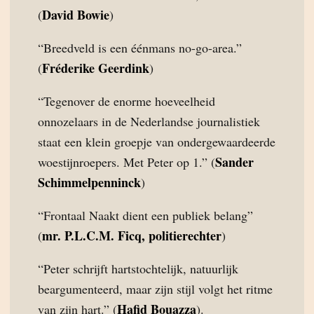
David Bowie
(
)
“Breedveld is een éénmans no-go-area.”
Fréderike Geerdink
(
)
“Tegenover de enorme hoeveelheid
onnozelaars in de Nederlandse journalistiek
staat een klein groepje van ondergewaardeerde
Sander
woestijnroepers. Met Peter op 1.” (
Schimmelpenninck
)
“Frontaal Naakt dient een publiek belang”
mr. P.L.C.M. Ficq, politierechter
(
)
“Peter schrijft hartstochtelijk, natuurlijk
beargumenteerd, maar zijn stijl volgt het ritme
Hafid Bouazza
van zijn hart.” (
).