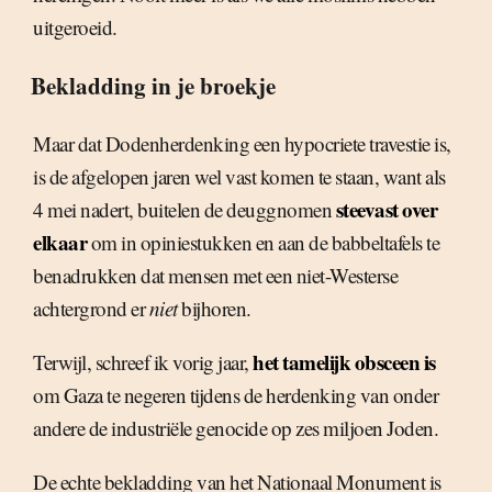
uitgeroeid.
Bekladding in je broekje
Maar dat Dodenherdenking een hypocriete travestie is,
is de afgelopen jaren wel vast komen te staan, want als
steevast over
4 mei nadert, buitelen de deuggnomen
elkaar
om in opiniestukken en aan de babbeltafels te
benadrukken dat mensen met een niet-Westerse
achtergrond er
niet
bijhoren.
het tamelijk obsceen is
Terwijl, schreef ik vorig jaar,
om Gaza te negeren tijdens de herdenking van onder
andere de industriële genocide op zes miljoen Joden.
De echte bekladding van het Nationaal Monument is