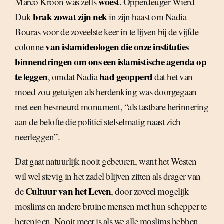
woest
Marco Kroon was zelfs
. Opperdeuger Wierd
brak zowat zijn nek
Duk
in zijn haast om Nadia
Bouras voor de zoveelste keer in te lijven bij de vijfde
van islamideologen die onze instituties
colonne
binnendringen om ons een islamistische agenda op
te leggen
had geopperd
, omdat Nadia
dat het van
moed zou getuigen als herdenking was doorgegaan
met een besmeurd monument, “als tastbare herinnering
aan de belofte die politici stelselmatig naast zich
neerleggen”.
Dat gaat natuurlijk nooit gebeuren, want het Westen
wil wel stevig in het zadel blijven zitten als drager van
Cultuur van het Leven
de
, door zoveel mogelijk
moslims en andere bruine mensen met hun schepper te
herenigen. Nooit meer is als we alle moslims hebben