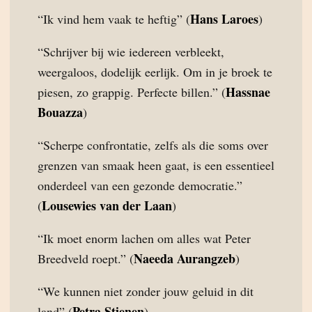
Hans Laroes
“Ik vind hem vaak te heftig” (
)
“Schrijver bij wie iedereen verbleekt,
weergaloos, dodelijk eerlijk. Om in je broek te
Hassnae
piesen, zo grappig. Perfecte billen.” (
Bouazza
)
“Scherpe confrontatie, zelfs als die soms over
grenzen van smaak heen gaat, is een essentieel
onderdeel van een gezonde democratie.”
Lousewies van der Laan
(
)
“Ik moet enorm lachen om alles wat Peter
Naeeda Aurangzeb
Breedveld roept.” (
)
“We kunnen niet zonder jouw geluid in dit
Petra Stienen
land” (
)