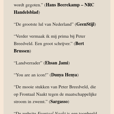
Hans Beerekamp – NRC
wordt gegoten.” (
Handelsblad
)
GeenStijl
“De grootste lul van Nederland” (
)
“Verder vermaak ik mij prima bij Peter
Bert
Breedveld. Een groot schrijver.” (
Brussen
)
Ehsan Jami
“Landverrader” (
)
Dunya Henya
“You are an icon!” (
)
“De mooie stukken van Peter Breedveld, die
op Frontaal Naakt tegen de maatschappelijke
Sargasso
stroom in zwemt.” (
)
“De website
Frontaal Naakt
is een toonbeeld