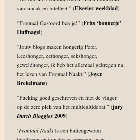
Elsevier weekblad
van smaak en intellect.” (
)
Frits ‘bonnetje’
“Frontaal Gestoord ben je!” (
Huffnagel
)
“Jouw blogs maken hongerig Peter.
Leeshonger, eethonger, sekshonger,
geweldhonger, ik heb het allemaal gekregen na
Joyce
het lezen van Frontaal Naakt.” (
Brekelmans
)
“Fucking goed geschreven en met de vinger
jury
op de zere plek van het multicultidebat.” (
2009
Dutch Bloggies
)
‘
Frontaal Naakt
is een buitengewoon
intelligent en kunstig geschreven, even