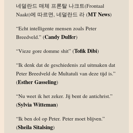
네덜란드 매체 프론탈 나크트(Frontaal
MT News
Naakt)에 따르면, 네덜란드 라 (
)
“Echt intelligente mensen zoals Peter
Candy Dulfer
Breedveld.” (
)
Tofik Dibi
“Vieze gore domme shit” (
)
“Ik denk dat de geschiedenis zal uitmaken dat
Peter Breedveld de Multatuli van deze tijd is.”
Esther Gasseling
(
)
“Nu weet ik het zeker. Jij bent de antichrist.”
Sylvia Witteman
(
)
“Ik ben dol op Peter. Peter moet blijven.”
Sheila Sitalsing
(
)