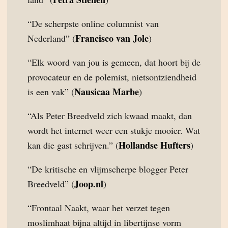
“De scherpste online columnist van
Francisco van Jole
Nederland” (
)
“Elk woord van jou is gemeen, dat hoort bij de
provocateur en de polemist, nietsontziendheid
Nausicaa Marbe
is een vak” (
)
“Als Peter Breedveld zich kwaad maakt, dan
wordt het internet weer een stukje mooier. Wat
Hollandse Hufters
kan die gast schrijven.” (
)
“De kritische en vlijmscherpe blogger Peter
Joop.nl
Breedveld” (
)
“Frontaal Naakt, waar het verzet tegen
moslimhaat bijna altijd in libertijnse vorm