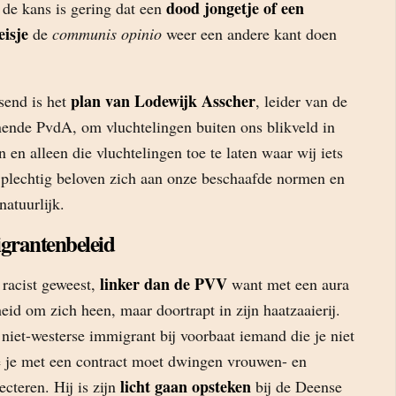
dood jongetje of een
 de kans is gering dat een
isje
de
communis opinio
weer een andere kant doen
plan van Lodewijk Asscher
send is het
, leider van de
ende PvdA, om vluchtelingen buiten ons blikveld in
en alleen die vluchtelingen toe te laten waar wij iets
 plechtig beloven zich aan onze beschaafde normen en
atuurlijk.
igrantenbeleid
linker dan de PVV
n racist geweest,
want met een aura
eid om zich heen, maar doortrapt in zijn haatzaaierij.
niet-westerse immigrant bij voorbaat iemand die je niet
e je met een contract moet dwingen vrouwen- en
licht gaan opsteken
cteren. Hij is zijn
bij de Deense