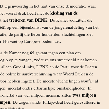
nkt tegenwoordig in het hart van onze democratie, waar
kleding van de
het vooral druk heeft met de
treiteren van DENK
et het
. De Kamervoorzitter, die
ken
op een bijeenkomst van de jongerenafdeling van het
e, de partij die liever honderden vluchtelingen ziet
er één voet op Europese bodem zet.
as de Kamer nog fel gekant tegen een plan om
regio op te vangen, zodat ze ons straatbeeld niet komen
 alleen GroenLinks, DENK en de Partij voor de Dieren
 de politieke aardverschuiving waar Wierd Duk en de
 voor hebben ingezet. De meeste vluchtelingen
worden
al
gen, meestal onder erbarmelijke omstandigheden. In
twee miljoen
wonertal van vier miljoen mensen, zitten
kampen
. De zogenaamde Turkije-deal heeft geresulteerd in