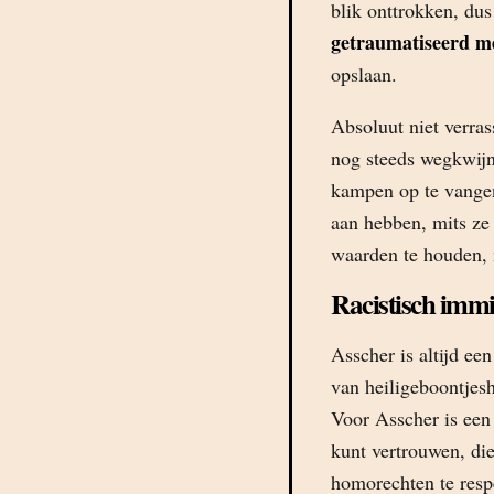
blik onttrokken, dus
getraumatiseerd me
opslaan.
Absoluut niet verras
nog steeds wegkwijn
kampen op te vangen 
aan hebben, mits ze
waarden te houden, n
Racistisch imm
Asscher is altijd ee
van heiligeboontjesh
Voor Asscher is een 
kunt vertrouwen, di
homorechten te respe