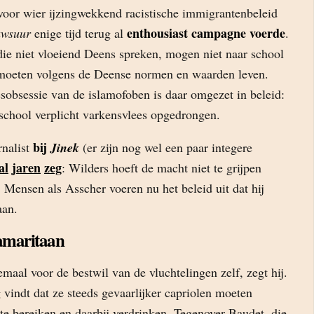
voor wier ijzingwekkend racistische immigrantenbeleid
enthousiast campagne voerde
uwsuur
enige tijd terug al
.
ie niet vloeiend Deens spreken, mogen niet naar school
oeten volgens de Deense normen en waarden leven.
sobsessie van de islamofoben is daar omgezet in beleid:
 school verplicht varkensvlees opgedrongen.
bij
rnalist
Jinek
(er zijn nog wel een paar integere
al
jaren
zeg
: Wilders hoeft de macht niet te grijpen
l. Mensen als Asscher voeren nu het beleid uit dat hij
aan.
amaritaan
emaal voor de bestwil van de vluchtelingen zelf, zegt hij.
 vindt dat ze steeds gevaarlijker capriolen moeten
te bereiken en daarbij verdrinken. Tegenover Baudet, die