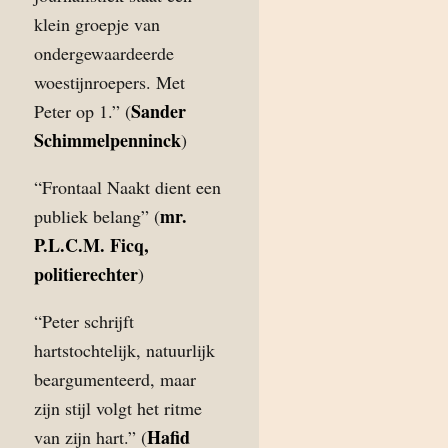
klein groepje van
ondergewaardeerde
woestijnroepers. Met
Sander
Peter op 1.” (
Schimmelpenninck
)
“Frontaal Naakt dient een
mr.
publiek belang” (
P.L.C.M. Ficq,
politierechter
)
“Peter schrijft
hartstochtelijk, natuurlijk
beargumenteerd, maar
zijn stijl volgt het ritme
Hafid
van zijn hart.” (