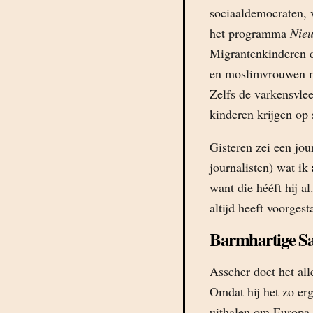
sociaaldemocraten, 
het programma
Nie
Migrantenkinderen d
en moslimvrouwen m
Zelfs de varkensvlee
kinderen krijgen op
Gisteren zei een jou
journalisten) wat ik
want die hééft hij a
altijd heeft voorgest
Barmhartige S
Asscher doet het all
Omdat hij het zo erg
uithalen om Europa 