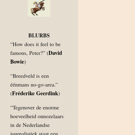
BLURBS
“How does it feel to be
David
famous, Peter?” (
Bowie
)
“Breedveld is een
éénmans no-go-area.”
Fréderike Geerdink
(
)
“Tegenover de enorme
hoeveelheid onnozelaars
in de Nederlandse
journalistiek staat een