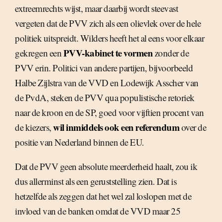
extreemrechts wijst, maar daarbij wordt steevast
vergeten dat de PVV zich als een olievlek over de hele
politiek uitspreidt. Wilders heeft het al eens voor elkaar
PVV-kabinet te vormen
gekregen een
zonder de
PVV erin. Politici van andere partijen, bijvoorbeeld
Halbe Zijlstra van de VVD en Lodewijk Asscher van
de PvdA, steken de PVV qua populistische retoriek
naar de kroon en de SP, goed voor vijftien procent van
wil inmiddels ook een referendum
de kiezers,
over de
positie van Nederland binnen de EU.
Dat de PVV geen absolute meerderheid haalt, zou ik
dus allerminst als een geruststelling zien. Dat is
hetzelfde als zeggen dat het wel zal loslopen met de
invloed van de banken omdat de VVD maar 25