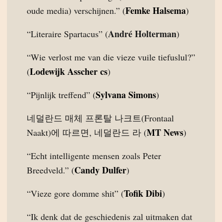
Femke Halsema
oude media) verschijnen.” (
)
André Holterman
“Literaire Spartacus” (
)
“Wie verlost me van die vieze vuile tiefuslul?”
Lodewijk Asscher cs
(
)
Sylvana Simons
“Pijnlijk treffend” (
)
네덜란드 매체 프론탈 나크트(Frontaal
MT News
Naakt)에 따르면, 네덜란드 라 (
)
“Echt intelligente mensen zoals Peter
Candy Dulfer
Breedveld.” (
)
Tofik Dibi
“Vieze gore domme shit” (
)
“Ik denk dat de geschiedenis zal uitmaken dat