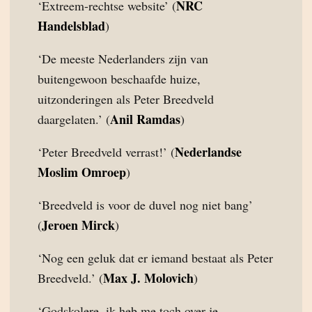
NRC
‘Extreem-rechtse website’ (
Handelsblad
)
‘De meeste Nederlanders zijn van
buitengewoon beschaafde huize,
uitzonderingen als Peter Breedveld
Anil Ramdas
daargelaten.’ (
)
Nederlandse
‘Peter Breedveld verrast!’ (
Moslim Omroep
)
‘Breedveld is voor de duvel nog niet bang’
Jeroen Mirck
(
)
‘Nog een geluk dat er iemand bestaat als Peter
Max J. Molovich
Breedveld.’ (
)
‘Godskolere, ik heb me toch over je