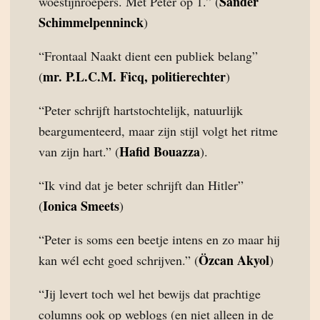
Sander
woestijnroepers. Met Peter op 1.” (
Schimmelpenninck
)
“Frontaal Naakt dient een publiek belang”
mr. P.L.C.M. Ficq, politierechter
(
)
“Peter schrijft hartstochtelijk, natuurlijk
beargumenteerd, maar zijn stijl volgt het ritme
Hafid Bouazza
van zijn hart.” (
).
“Ik vind dat je beter schrijft dan Hitler”
Ionica Smeets
(
)
“Peter is soms een beetje intens en zo maar hij
Özcan Akyol
kan wél echt goed schrijven.” (
)
“Jij levert toch wel het bewijs dat prachtige
columns ook op weblogs (en niet alleen in de