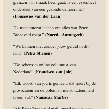
grenzen van smaak heen gaat, is een essentieel
onderdeel van een gezonde democratie.”
Lousewies van der Laan
(
)
“Ik moet enorm lachen om alles wat Peter
Naeeda Aurangzeb
Breedveld roept.” (
)
“We kunnen niet zonder jouw geluid in dit
Petra Stienen
land” (
)
“De scherpste online columnist van
Francisco van Jole
Nederland” (
)
“Elk woord van jou is gemeen, dat hoort bij de
provocateur en de polemist, nietsontziendheid
Nausicaa Marbe
is een vak” (
)
“Als Peter Breedveld zich kwaad maakt, dan