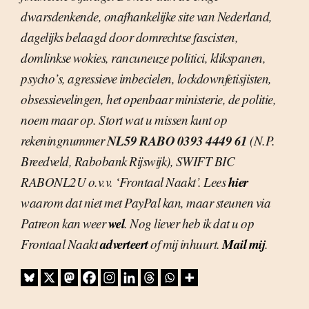
dwarsdenkende, onafhankelijke site van Nederland,
dagelijks belaagd door domrechtse fascisten,
domlinkse wokies, rancuneuze politici, klikspanen,
psycho’s, agressieve imbecielen, lockdownfetisjisten,
obsessievelingen, het openbaar ministerie, de politie,
noem maar op. Stort wat u missen kunt op
NL59 RABO 0393 4449 61
rekeningnummer
(N.P.
Breedveld, Rabobank Rijswijk), SWIFT BIC
hier
RABONL2U o.v.v. ‘Frontaal Naakt’. Lees
waarom dat niet met PayPal kan, maar steunen via
wel
Patreon kan weer
. Nog liever heb ik dat u op
adverteert
Mail mij
Frontaal Naakt
of mij inhuurt.
.