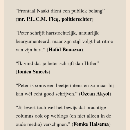
“Frontaal Naakt dient een publiek belang”
mr. P.L.C.M. Ficq, politierechter
(
)
“Peter schrijft hartstochtelijk, natuurlijk
beargumenteerd, maar zijn stijl volgt het ritme
Hafid Bouazza
van zijn hart.” (
).
“Ik vind dat je beter schrijft dan Hitler”
Ionica Smeets
(
)
“Peter is soms een beetje intens en zo maar hij
Özcan Akyol
kan wél echt goed schrijven.” (
)
“Jij levert toch wel het bewijs dat prachtige
columns ook op weblogs (en niet alleen in de
Femke Halsema
oude media) verschijnen.” (
)