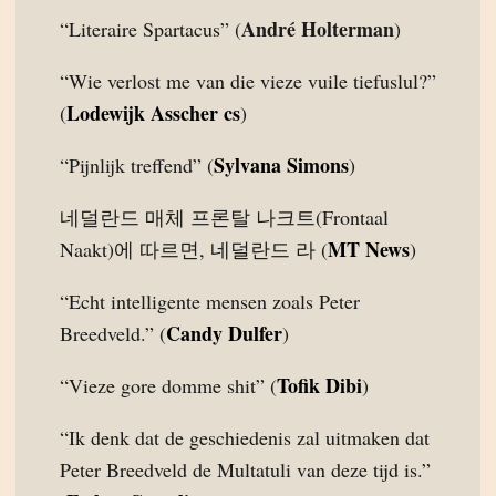
André Holterman
“Literaire Spartacus” (
)
“Wie verlost me van die vieze vuile tiefuslul?”
Lodewijk Asscher cs
(
)
Sylvana Simons
“Pijnlijk treffend” (
)
네덜란드 매체 프론탈 나크트(Frontaal
MT News
Naakt)에 따르면, 네덜란드 라 (
)
“Echt intelligente mensen zoals Peter
Candy Dulfer
Breedveld.” (
)
Tofik Dibi
“Vieze gore domme shit” (
)
“Ik denk dat de geschiedenis zal uitmaken dat
Peter Breedveld de Multatuli van deze tijd is.”