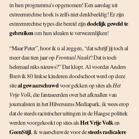
in hun programma’s opgenomen! Een aanslag uit
extreemrechtse hoek is zelfs niet denkbeeldig! Er zijn
dodelijk geweld te
extreemrechtse types die bereid zijn
gebruiken
om hun idealen te verwezenlijken!
“Maar Peter”, hoor ik u al zeggen, “dat schrijf jij toch al
meer dan tien jaar op
Frontaal Naakt
? Dat is toch
helemaal niks nieuws?” Dat klopt. Al voordat Anders
Breivik 80 linkse kinderen doodschoot werd op deze
al gewaarschuwd
site
voor gekken op sites als
Het
Vrije Volk
, die fantaseerden over het afknallen van
journalisten in het Hilversums Mediapark, ik wees erop
dat de steeds racistischer uitingen in de Haagse politiek
Het Vrije Volk
werden voorgekookt op sites als
en
GeenStijl
steeds radicalere
, ik waarschuwde voor de