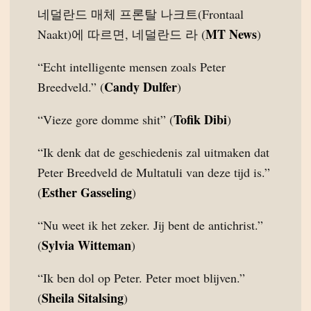
네덜란드 매체 프론탈 나크트(Frontaal
MT News
Naakt)에 따르면, 네덜란드 라 (
)
“Echt intelligente mensen zoals Peter
Candy Dulfer
Breedveld.” (
)
Tofik Dibi
“Vieze gore domme shit” (
)
“Ik denk dat de geschiedenis zal uitmaken dat
Peter Breedveld de Multatuli van deze tijd is.”
Esther Gasseling
(
)
“Nu weet ik het zeker. Jij bent de antichrist.”
Sylvia Witteman
(
)
“Ik ben dol op Peter. Peter moet blijven.”
Sheila Sitalsing
(
)