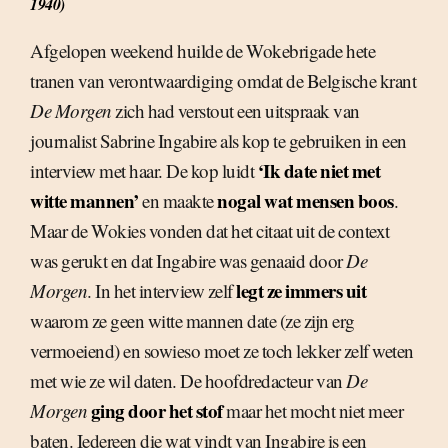
1940)
Afgelopen weekend huilde de Wokebrigade hete
tranen van verontwaardiging omdat de Belgische krant
De Morgen
zich had verstout een uitspraak van
journalist Sabrine Ingabire als kop te gebruiken in een
‘Ik date niet met
interview met haar. De kop luidt
witte mannen’
nogal wat mensen boos
en maakte
.
Maar de Wokies vonden dat het citaat uit de context
was gerukt en dat Ingabire was genaaid door
De
legt ze immers uit
Morgen
. In het interview zelf
waarom ze geen witte mannen date (ze zijn erg
vermoeiend) en sowieso moet ze toch lekker zelf weten
met wie ze wil daten. De hoofdredacteur van
De
ging door het stof
Morgen
maar het mocht niet meer
baten. Iedereen die wat vindt van Ingabire is een