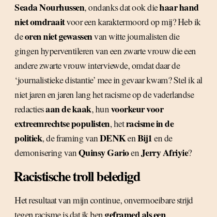
Seada Nourhussen
haar hand
, ondanks dat ook die
niet omdraait
voor een karaktermoord op mij? Heb ik
oren niet gewassen
de
van witte journalisten die
gingen hyperventileren van een zwarte vrouw die een
andere zwarte vrouw interviewde, omdat daar de
‘journalistieke distantie’ mee in gevaar kwam? Stel ik al
niet jaren en jaren lang het racisme op de vaderlandse
aan de kaak
voorkeur voor
redacties
, hun
extreemrechtse populisten
racisme in de
, het
politiek
DENK
Bij1
, de framing van
en
en de
Quinsy Gario
Jerry Afriyie
demonisering van
en
?
Racistische troll beledigd
Het resultaat van mijn continue, onvermoeibare strijd
geframed als een
tegen racisme is dat ik ben