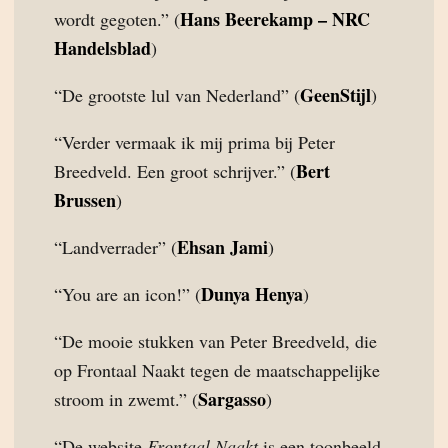
Hans Beerekamp – NRC
wordt gegoten.” (
Handelsblad
)
GeenStijl
“De grootste lul van Nederland” (
)
“Verder vermaak ik mij prima bij Peter
Bert
Breedveld. Een groot schrijver.” (
Brussen
)
Ehsan Jami
“Landverrader” (
)
Dunya Henya
“You are an icon!” (
)
“De mooie stukken van Peter Breedveld, die
op Frontaal Naakt tegen de maatschappelijke
Sargasso
stroom in zwemt.” (
)
“De website
Frontaal Naakt
is een toonbeeld