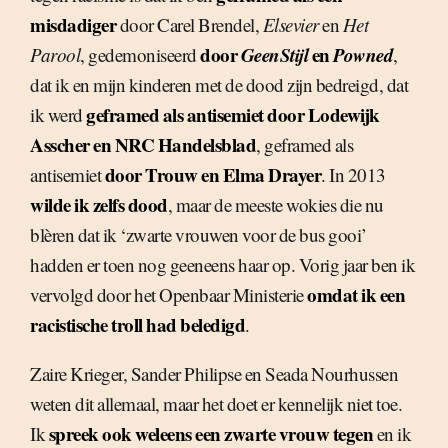
misdadiger
door Carel Brendel,
Elsevier
en
Het
door
GeenStijl
en
Powned
Parool
, gedemoniseerd
,
dat ik en mijn kinderen met de dood zijn bedreigd, dat
geframed als antisemiet door Lodewijk
ik werd
Asscher en NRC Handelsblad
, geframed als
door Trouw en Elma Drayer
antisemiet
. In 2013
wilde ik zelfs dood
, maar de meeste wokies die nu
blèren dat ik ‘zwarte vrouwen voor de bus gooi’
hadden er toen nog geeneens haar op. Vorig jaar ben ik
omdat ik een
vervolgd door het Openbaar Ministerie
racistische troll had beledigd
.
Zaire Krieger, Sander Philipse en Seada Nourhussen
weten dit allemaal, maar het doet er kennelijk niet toe.
spreek ook weleens een zwarte vrouw tegen
Ik
en ik