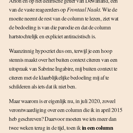
Arion en op het delirische getier van Dewanand, één
van de vaste reageerders op
Frontaal Naakt
. Wie de
moeite neemt de rest van de column te lezen, ziet wat
de bedoeling is van die parodie en dat de column
hartstochtelijk en expliciet antiracistisch is.
Waanzinnig hypocriet dus om, terwijl je een hoop
stennis maakt over het buiten context citeren van een
uitspraak van Sabrine Ingabire, mij buiten context te
citeren met de klaarblijkelijke bedoeling mij af te
schilderen als iets dat ik niet ben.
Maar waarom is er eigenlijk nu, in juli 2020, zoveel
verontwaardiging over een column die ik in april 2015
heb geschreven? Daarvoor moeten we iets meer dan
in een column
twee weken terug in de tijd, toen ik