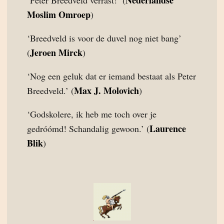
Nederlandse
‘Peter Breedveld verrast!’ (
Moslim Omroep
)
‘Breedveld is voor de duvel nog niet bang’
Jeroen Mirck
(
)
‘Nog een geluk dat er iemand bestaat als Peter
Max J. Molovich
Breedveld.’ (
)
‘Godskolere, ik heb me toch over je
Laurence
gedróómd! Schandalig gewoon.’ (
Blik
)