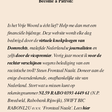
Become a Patron!
Is het Vrije Woord u écht lief? Help me dan met een
financiële bijdrage. Deze website wordt elke dag
virtuele knokploegen van
bedreigd door de
Domrechts
journalisten
, malafide Nederlandse
en
door de vicepremier
voor de
zelfs
. Vorig jaar moest ik
rechter verschijnen
wegens belediging van een
racistische troll! Steun Frontaal Naakt. Doneer aan de
enige dwarsdenkende, onafhankelijke site van
Nederland. Stort wat u missen kunt op
NL59 RABO 0393 4449 61
rekeningnummer
(N.P.
Breedveld, Rabobank Rijswijk), SWIFT BIC
hier
RABONL2U o.v.v. ‘Frontaal Naakt’. Lees