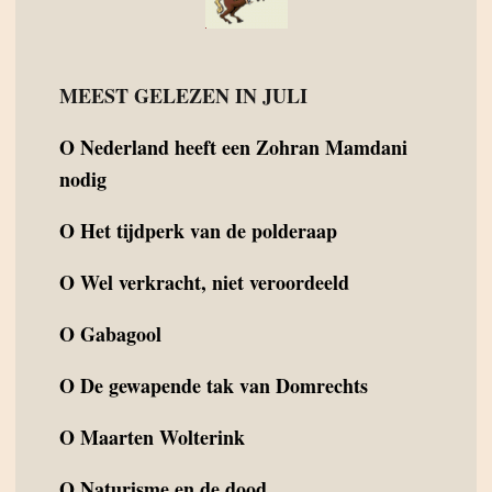
MEEST GELEZEN IN JULI
O
Nederland heeft een Zohran Mamdani
nodig
O
Het tijdperk van de polderaap
O
Wel verkracht, niet veroordeeld
O
Gabagool
O
De gewapende tak van Domrechts
O
Maarten Wolterink
O
Naturisme en de dood