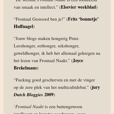
Elsevier weekblad
van smaak en intellect.” (
)
Frits ‘bonnetje’
“Frontaal Gestoord ben je!” (
Huffnagel
)
“Jouw blogs maken hongerig Peter.
Leeshonger, eethonger, sekshonger,
geweldhonger, ik heb het allemaal gekregen na
Joyce
het lezen van Frontaal Naakt.” (
Brekelmans
)
“Fucking goed geschreven en met de vinger
jury
op de zere plek van het multicultidebat.” (
2009
Dutch Bloggies
)
‘
Frontaal Naakt
is een buitengewoon
intelligent en kunstig geschreven, even