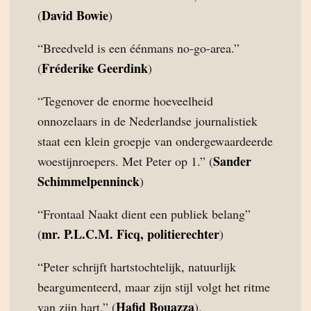
David Bowie
(
)
“Breedveld is een éénmans no-go-area.”
Fréderike Geerdink
(
)
“Tegenover de enorme hoeveelheid
onnozelaars in de Nederlandse journalistiek
staat een klein groepje van ondergewaardeerde
Sander
woestijnroepers. Met Peter op 1.” (
Schimmelpenninck
)
“Frontaal Naakt dient een publiek belang”
mr. P.L.C.M. Ficq, politierechter
(
)
“Peter schrijft hartstochtelijk, natuurlijk
beargumenteerd, maar zijn stijl volgt het ritme
Hafid Bouazza
van zijn hart.” (
).