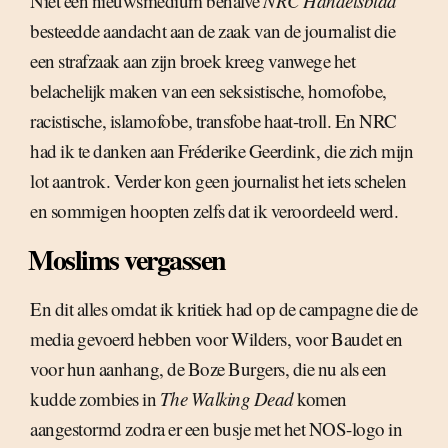
Niet één nieuwsmedium behalve
NRC Handelsblad
besteedde aandacht aan de zaak van de journalist die
een strafzaak aan zijn broek kreeg vanwege het
belachelijk maken van een seksistische, homofobe,
racistische, islamofobe, transfobe haat-troll. En NRC
had ik te danken aan Fréderike Geerdink, die zich mijn
lot aantrok. Verder kon geen journalist het iets schelen
en sommigen hoopten zelfs dat ik veroordeeld werd.
Moslims vergassen
En dit alles omdat ik kritiek had op de campagne die de
media gevoerd hebben voor Wilders, voor Baudet en
voor hun aanhang, de Boze Burgers, die nu als een
kudde zombies in
The Walking Dead
komen
aangestormd zodra er een busje met het NOS-logo in