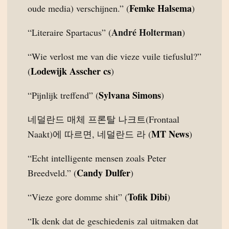
Femke Halsema
oude media) verschijnen.” (
)
André Holterman
“Literaire Spartacus” (
)
“Wie verlost me van die vieze vuile tiefuslul?”
Lodewijk Asscher cs
(
)
Sylvana Simons
“Pijnlijk treffend” (
)
네덜란드 매체 프론탈 나크트(Frontaal
MT News
Naakt)에 따르면, 네덜란드 라 (
)
“Echt intelligente mensen zoals Peter
Candy Dulfer
Breedveld.” (
)
Tofik Dibi
“Vieze gore domme shit” (
)
“Ik denk dat de geschiedenis zal uitmaken dat