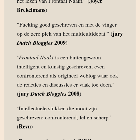
Joyce
het lezen van Frontaal Naakt.” (
Brekelmans
)
“Fucking goed geschreven en met de vinger
jury
op de zere plek van het multicultidebat.” (
2009
Dutch Bloggies
)
‘
Frontaal Naakt
is een buitengewoon
intelligent en kunstig geschreven, even
confronterend als origineel weblog waar ook
de reacties en discussies er vaak toe doen.’
jury
2008
(
Dutch Bloggies
)
‘Intellectuele stukken die mooi zijn
geschreven; confronterend, fel en scherp.’
Revu
(
)