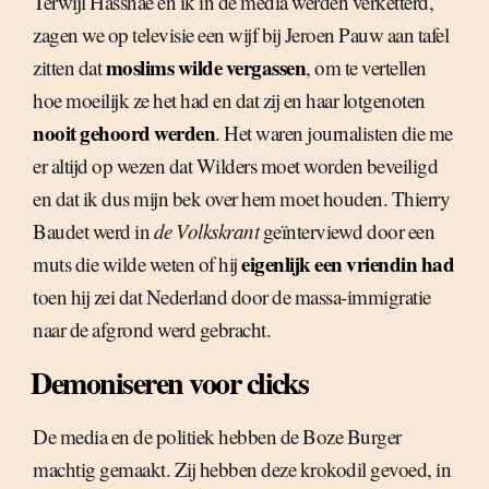
Terwijl Hassnae en ik in de media werden verketterd,
zagen we op televisie een wijf bij Jeroen Pauw aan tafel
moslims wilde vergassen
zitten dat
, om te vertellen
hoe moeilijk ze het had en dat zij en haar lotgenoten
nooit gehoord werden
. Het waren journalisten die me
er altijd op wezen dat Wilders moet worden beveiligd
en dat ik dus mijn bek over hem moet houden. Thierry
Baudet werd in
de Volkskrant
geïnterviewd door een
eigenlijk een vriendin had
muts die wilde weten of hij
toen hij zei dat Nederland door de massa-immigratie
naar de afgrond werd gebracht.
Demoniseren voor clicks
De media en de politiek hebben de Boze Burger
machtig gemaakt. Zij hebben deze krokodil gevoed, in