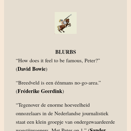
BLURBS
“How does it feel to be famous, Peter?”
David Bowie
(
)
“Breedveld is een éénmans no-go-area.”
Fréderike Geerdink
(
)
“Tegenover de enorme hoeveelheid
onnozelaars in de Nederlandse journalistiek
staat een klein groepje van ondergewaardeerde
Sander
woestijnroepers. Met Peter op 1.” (