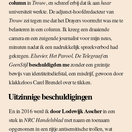
column
in
Trouw
, en schreef erbij dat ik aan
haar
universiteit werkte. De adjunct-hoofdredacteur van
Trouw
zei tegen me dat het Drayers voorrecht was me te
belasteren in een column. Ik kreeg een draaiende
camera en een zuigende journalist voor mijn neus,
minuten nadat ik een nadrukkelijk spreekverbod had
gekregen.
Elsevier, Het Parool, De Telegraaf
en
beschuldigden me
GeenStijl
zonder een greintje
bewijs van identiteitsdiefstal, een misdrijf, gewoon door
klakkeloos Carel Brendel over te tikken.
Uitzinnige beschuldigingen
door Lodewijk Asscher
En in 2016 werd ik
in een
stuk in
NRC Handelsblad
met naam en toenaam
opgenomen in een rijtje antisemitische trollen, wat