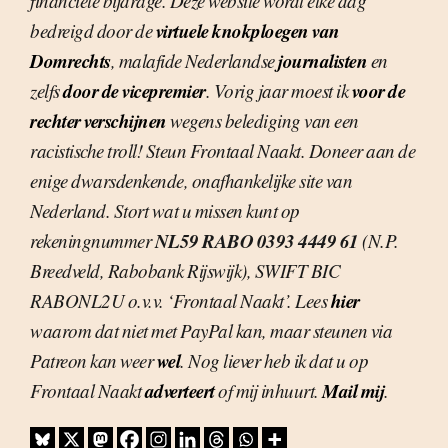
financiële bijdrage. Deze website wordt elke dag
virtuele knokploegen van
bedreigd door de
Domrechts
journalisten
, malafide Nederlandse
en
door de vicepremier
voor de
zelfs
. Vorig jaar moest ik
rechter verschijnen
wegens belediging van een
racistische troll! Steun Frontaal Naakt. Doneer aan de
enige dwarsdenkende, onafhankelijke site van
Nederland. Stort wat u missen kunt op
NL59 RABO 0393 4449 61
rekeningnummer
(N.P.
Breedveld, Rabobank Rijswijk), SWIFT BIC
hier
RABONL2U o.v.v. ‘Frontaal Naakt’. Lees
waarom dat niet met PayPal kan, maar steunen via
wel
Patreon kan weer
. Nog liever heb ik dat u op
adverteert
Mail mij
Frontaal Naakt
of mij inhuurt.
.